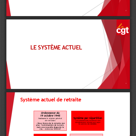
2
LE SYSTÈME ACTUEL
3
Système actuel de retraite
Ordonnance du 
19
octobre 1945  
Système par répartition
instaure
 le régime général 
de retraites  
 Les cotisations des travailleurs sont 
immédiatement utilisées pour payer 
 «
Nous ferons de la retraite non 
les pensions des 
retraités.
plus  l’antichambre de la mort, 
mais une nouvelle étape de la 
vie.
» Ambroise CROIZAT