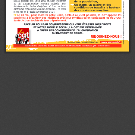
DREES  précisait  qu’«  
entre  2003  et  2019,  le  nombre  
de la population, 
Fédération CGT Santé et Action Sociale - 04/204 - Ne pas jeter sur la voie publique.
de   lits   d’hospitalisation   complète   installés,   tous   
Un statut, un salaire et des 
i
établissements,  toutes  disciplines  et  tous  secteurs  
conditions de travail à la hauteur 
confondus, est passé de 468 000 à 393 000 
». En 2023 
des missions accomplies.
ils ont mis fin à l’accès aux urgences 24/24.
Le  23  mai,  pour  montrer  notre  unité,  partout  où  c’est  possible,  la  CGT  appelle  les  
i
salarié.e.s à organiser des initiatives avec leur syndicat ou en contactant les USD CGT 
Santé Action Sociale de leur département.
Face au rouleau compresseur qui veut écraser nos droits 
et notre modèle social, La CGT est déterminée 
à créer les conditions de l’augmentation 
du rapport de force. 
Rejoignez-nous !
www.sante.cgt.fr
Retrouvez toute l’actualité fédérale sur
Fédération Santé et Action Sociale - Case 538 - 263 rue de Paris 93515 Montreuil CEDEX - revendic@sante.cgt.fr  - Tel : 01 55 82 87 51