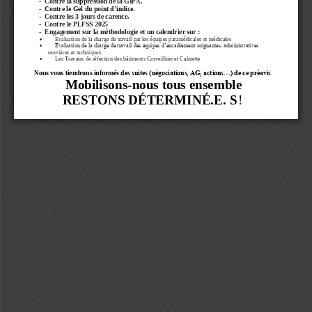
-
Contre la suppression de la GIPA.
-
Contre le Gel du point d’indice.
-
Contre les 3 jours de carence.
-
Contre le PLFSS 2025
-
Engagement sur la méthodologie et
un calendrier
sur
:
Evaluation de la charge de travail par les équipes paramédicales et médicales

Evaluation de la charge de travail des équipes d’encadrement soignantes, administratives 

ouvrières et techniques.
Les Travaux de réfection des bâtiments 
Cruveilhier et Calmette

Nous vous tiendrons 
informé
s
des suites (négociations, AG, actions...) de ce préavis
M
obilisons
-
nous tous ensemble
RESTONS 
DÉTERMINÉ
.E
.
S
!