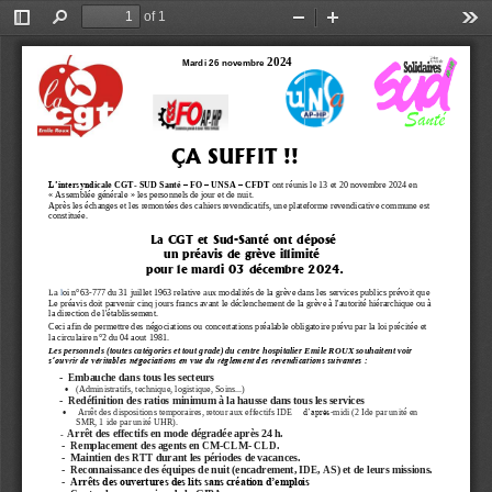
of 1
Toggle
Find
Zoom
Zoom
Too
Sidebar
Out
In
2024
Mardi 
26 novembre
ÇA SUFFIT
!!
L’intersynd
icale CGT
-
SUD
Santé
–
FO 
–
UNSA 
–
CFDT 
ont réuni
s
le 13 et 20 novembre 2024 en 
«
Assemblée générale
» 
les personnels 
de jour et de nuit
.
Après les échange
s et
les remontées de
s cahiers revendicatifs, une plateforme revendicative 
commune 
est 
constituée.
La
C
GT et Sud
-
Santé
ont déposé
un préavis de grève
illimité
pour le 
mardi 
03 décembre 2024.
La
l
aux
oi n°63
-
777 du 31 juillet 1963 relative
modalités de la grève dans les services publics prévoit que 
Le 
préavis doit parvenir cinq jours francs avant le déclenchement de la grève
à l'autorité hiérarchique ou à 
la direction de l'établissement. 
Ceci afin de permettre des négociations ou concertations préalable
obligatoire prévu par la loi précitée et 
la circu
laire n°2 du 04 aout 1981.
Les personnels
(toutes catégories et tout grade)
du centre hospitalier Emile ROUX souhaite
nt
voir 
s’ouvrir de véritables négociations en vue du règlement des revendications suivantes
:
-
Embauche dans tous les secteurs
(Administratifs, technique, logistique, 
Soins
...)

-
Redéfinition des ratios
minimum à la hausse dans tous les services
Arrêt des dispositions
temporaires,
retour aux
effectifs IDE
d’après
-
midi (2 Ide par unité en 

SMR, 1 ide par unité UHR).
Arrêt des effectifs en mode dégradée après 24 h.
-
-
Remplacement des agents en CM
-
CLM
-
CLD.
-
Maintien des RTT durant les périodes de vacances.
-
Reconnaissance des équipes de nuit (encadrement, IDE, AS) et de leurs missions.
-
Arrêt
s des ouvertures des lits sans création d’emplois