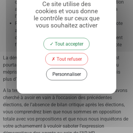
qui permettrait une augmentation de la participation
Ce site utilise des
alors que les horaires atypiques se généralisent à
cookies et vous donne
l’APHP
le contrôle sur ceux que
Réduction des horaires d’ouverture des lieux de vote
vous souhaitez activer
alors que de nombreux agents éprouvent des
difficultés avec l’outil informatique, particulièrement
Tout accepter
face à ce mode complexe d’identification et de vote
La démocratie n’a pas de prix, mais elle a un coût ! C’est
Tout refuser
pourtant l’obsession austéritaire qui guide vos choix, au
mépris des principes qui guident le droit électoral depuis
Personnaliser
plus d’un siècle.
A la teneur du dialogue et des négociations que nous avons
cherché à avoir en vain à l’occasion des précédentes
élections, de l’absence de bilan critique après les élections,
vous comprendrez bien que nous sommes en opposition
totale avec vos propositions et que nous nous inquiétons de
votre acharnement à vouloir saboter l’expression