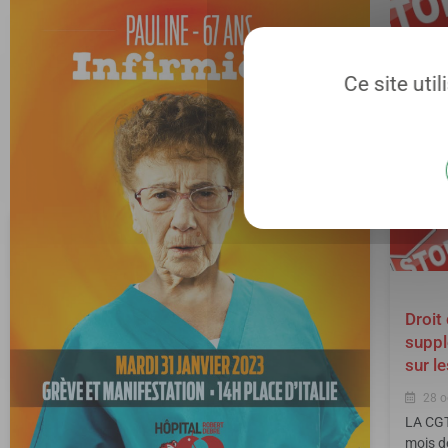
Ce site uti
Droit
suppl
sur l
28 o
LA CGT
mois d