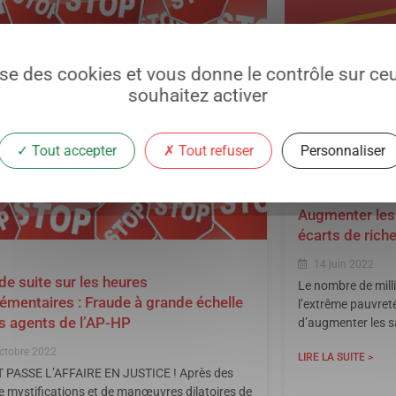
lise des cookies et vous donne le contrôle sur c
souhaitez activer
Tout accepter
Tout refuser
Personnaliser
Augmenter les 
écarts de rich
14 juin 2022
 de suite sur les heures
Le nombre de mill
émentaires : Fraude à grande échelle
l’extrême pauvreté
es agents de l’AP-HP
d’augmenter les sa
ctobre 2022
LIRE LA SUITE >
 PASSE L’AFFAIRE EN JUSTICE ! Après des
e mystifications et de manœuvres dilatoires de