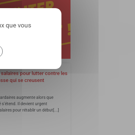
eux que vous
salaires pour lutter contre les
esse qui se creusent
iardaires augmente alors que
 s’étend. Il devient urgent
laires pour rétablir un début[...]