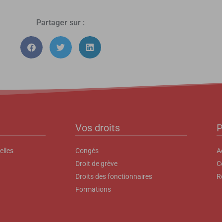
Partager sur :
Vos droits
P
elles
Congés
A
Droit de grève
C
Droits des fonctionnaires
R
Formations