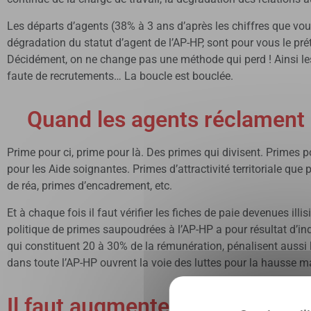
Les départs d’agents (38% à 3 ans d’après les chiffres que vo
dégradation du statut d’agent de l’AP-HP, sont pour vous le pré
Décidément, on ne change pas une méthode qui perd ! Ainsi les 
faute de recrutements… La boucle est bouclée.
Quand les agents réclament 
Prime pour ci, prime pour là. Des primes qui divisent. Primes po
pour les Aide soignantes. Primes d’attractivité territoriale q
de réa, primes d’encadrement, etc.
Et à chaque fois il faut vérifier les fiches de paie devenues ill
politique de primes saupoudrées à l’AP-HP a pour résultat d’indi
qui constituent 20 à 30% de la rémunération, pénalisent aussi
dans toute l’AP-HP ouvrent la voie des luttes pour la hausse m
Il faut augmenter les salaires