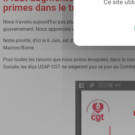
Ce site uti
primes dans le traitement de b
Nous n’avons aujourd’hui pas plus de perspectives de discuter, d
gouvernement. Nous apprenons vos décisions par la presse et 
Notre priorité, d’ici le 6 Juin, est d’organiser la mobilisation e
Macron/Borne.
Pour toutes les raisons que nous avons évoquées, dans la cont
Sociale, les élus USAP CGT ne siégeront pas ce jour au Comité