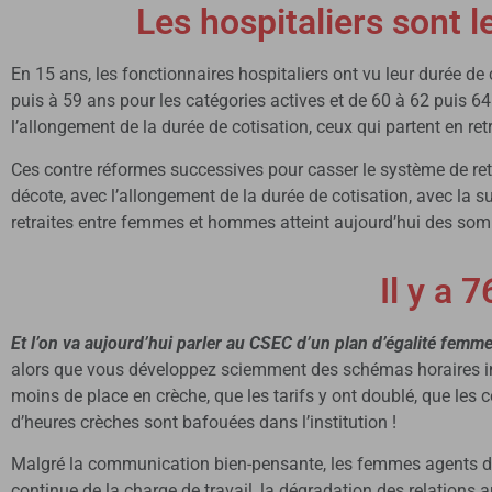
Les hospitaliers sont l
En 15 ans, les fonctionnaires hospitaliers ont vu leur durée de 
puis à 59 ans pour les catégories actives et de 60 à 62 puis 64 
l’allongement de la durée de cotisation, ceux qui partent en retr
Ces contre réformes successives pour casser le système de ret
décote, avec l’allongement de la durée de cotisation, avec la 
retraites entre femmes et hommes atteint aujourd’hui des so
Il y a 
Et l’on va aujourd’hui parler au CSEC d’un plan d’égalité femmes
alors que vous développez sciemment des schémas horaires inco
moins de place en crèche, que les tarifs y ont doublé, que les c
d’heures crèches sont bafouées dans l’institution !
Malgré la communication bien-pensante, les femmes agents de l’A
continue de la charge de travail, la dégradation des relations a