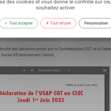
lise des cookies et vous donne le contrôle sur c
ase.
souhaitez activer
e se concerter ou de négocier avec vous qu’il n’y a de possibilité
Tout accepter
Tout refuser
Personnaliser
vous rencontrez les instances représentatives du personnel ensu
t la lutte avec nos collègues pour l’augmentation des salaires, pour
inuité des décisions prises par la Confédération CGT et la Fédé
 Social d’Etablissement Central.