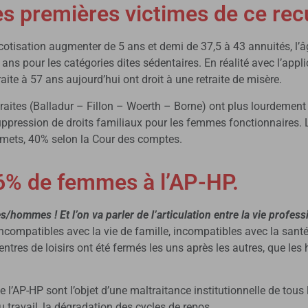
es premières victimes de ce recu
cotisation augmenter de 5 ans et demi de 37,5 à 43 annuités, l’âg
ans pour les catégories dites sédentaires. En réalité avec l’appli
aite à 57 ans aujourd’hui ont droit à une retraite de misère.
raites (Balladur – Fillon – Woerth – Borne) ont plus lourdement
suppression de droits familiaux pour les femmes fonctionnaires.
mmets, 40% selon la Cour des comptes.
76% de femmes à l’AP-HP.
/hommes ! Et l’on va parler de l’articulation entre la vie professi
mpatibles avec la vie de famille, incompatibles avec la santé.
entres de loisirs ont été fermés les uns après les autres, que le
P-HP sont l’objet d’une maltraitance institutionnelle de tous le
u travail, la dégradation des cycles de repos.