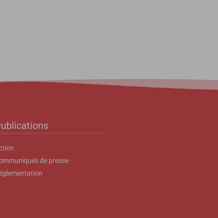
ublications
ction
ommuniqués de presse
églementation