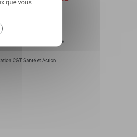
eux que vous
 de le faire avec le
ite.
 le retrait de la contre-réforme
ration CGT Santé et Action