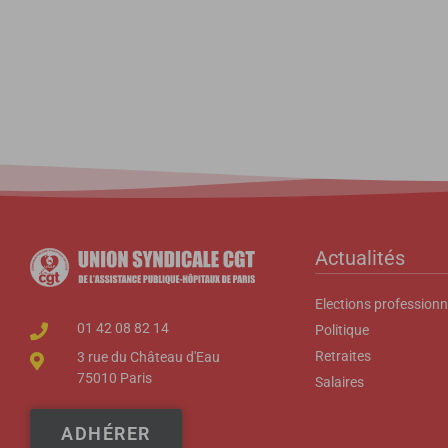
Actualités
Elections professionn
01 42 08 82 14
Politique
Retraites
3 rue du Château d'Eau
75010 Paris
Salaires
ADHÉRER