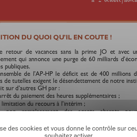
lise des cookies et vous donne le contrôle sur c
souhaitez activer