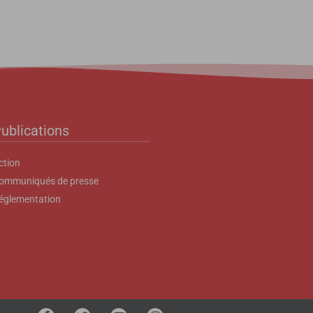
ublications
ction
ommuniqués de presse
églementation