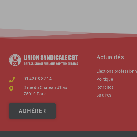
Actualités
Elections professionn
01 42 08 82 14
Politique
Retraites
3 rue du Château d'Eau
75010 Paris
Salaires
ADHÉRER