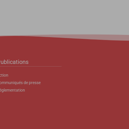
ublications
ction
ommuniqués de presse
églementation