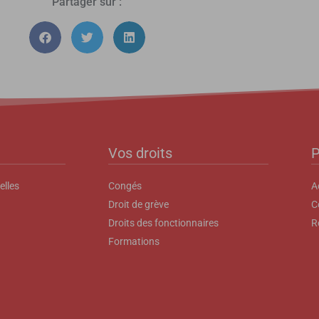
Partager sur :
Vos droits
P
elles
Congés
A
Droit de grève
C
Droits des fonctionnaires
R
Formations