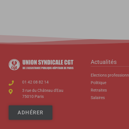
Actualités
Elections professionn
01 42 08 82 14
Politique
Retraites
3 rue du Château d'Eau
75010 Paris
Salaires
ADHÉRER