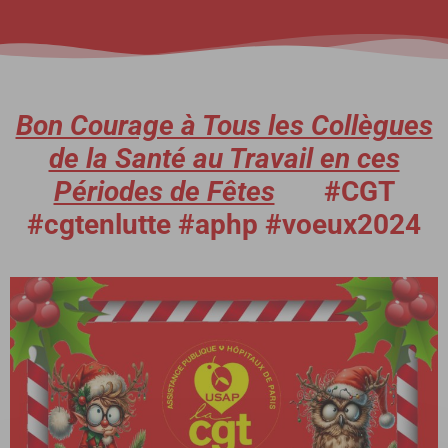
Bon Courage à Tous les Collègues
de la Santé au Travail en ces
Périodes de Fêtes
#CGT
#cgtenlutte #aphp #voeux2024