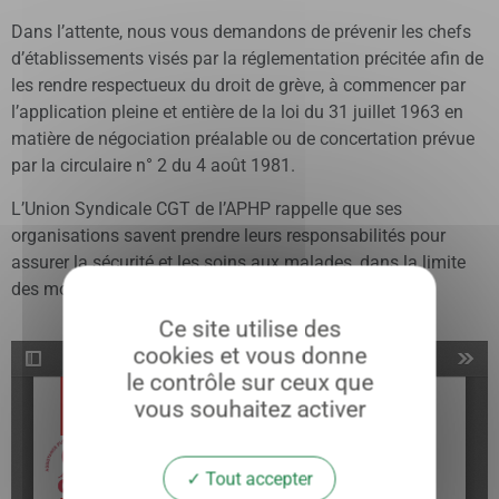
Dans l’attente, nous vous demandons de prévenir les chefs
d’établissements visés par la réglementation précitée afin de
les rendre respectueux du droit de grève, à commencer par
l’application pleine et entière de la loi du 31 juillet 1963 en
matière de négociation préalable ou de concertation prévue
par la circulaire n° 2 du 4 août 1981.
L’Union Syndicale CGT de l’APHP rappelle que ses
organisations savent prendre leurs responsabilités pour
assurer la sécurité et les soins aux malades, dans la limite
des moyens humains et matériels.
Ce site utilise des
cookies et vous donne
le contrôle sur ceux que
vous souhaitez activer
Tout accepter