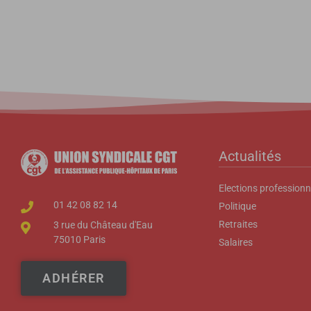
Actualités
Elections professionn
01 42 08 82 14
Politique
Retraites
3 rue du Château d'Eau
75010 Paris
Salaires
ADHÉRER