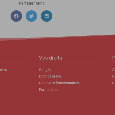
Partager sur :
Vos droits
P
elles
Congés
A
Droit de grève
C
Droits des fonctionnaires
R
Formations