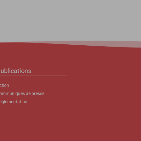
ublications
ction
ommuniqués de presse
églementation