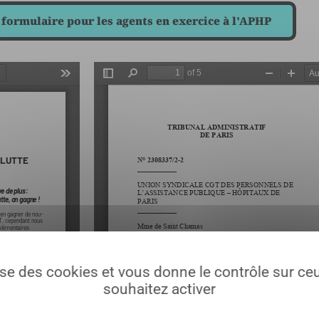
 formulaire pour les agents en exercice à l'APHP
lise des cookies et vous donne le contrôle sur c
souhaitez activer