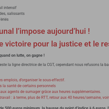
il intensif
es, salissants
fériés
bunal l’impose aujourd’hui !
e victoire pour la justice et le r
quand on lutte, on gagne !
este la ligne directrice de la CGT, cependant nous refusons la b
s emplois, d’organiser le sous-effectif.
es la santé de certains personnels
nt aux agents de surnager grâce aux heures supplémentaires.
avail : à terme, plus de RTT, retour aux 40 heures/semaine, voir
e 500 euros minimum, la hausse du point d’indice à 6 euros, 