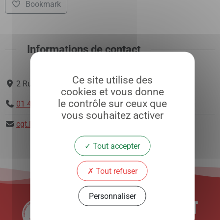
Bookmark
Informations de contact
Ce site utilise des
2 Rue Ambroise Paré, 75010 Paris
cookies et vous donne
le contrôle sur ceux que
01 49 95 63 63
vous souhaitez activer
cgt.lariboisiere@lrb.aphp.fr
Tout accepter
Tout refuser
Personnaliser